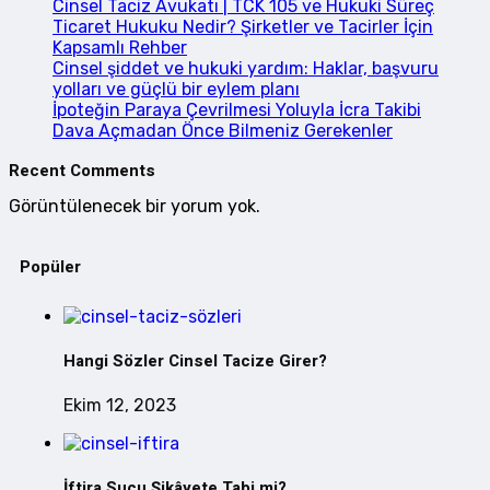
Cinsel Taciz Avukatı | TCK 105 ve Hukuki Süreç
Ticaret Hukuku Nedir? Şirketler ve Tacirler İçin
Kapsamlı Rehber
Cinsel şiddet ve hukuki yardım: Haklar, başvuru
yolları ve güçlü bir eylem planı
İpoteğin Paraya Çevrilmesi Yoluyla İcra Takibi
Dava Açmadan Önce Bilmeniz Gerekenler
Recent Comments
Görüntülenecek bir yorum yok.
Popüler
Hangi Sözler Cinsel Tacize Girer?
Ekim 12, 2023
İftira Suçu Şikâyete Tabi mi?