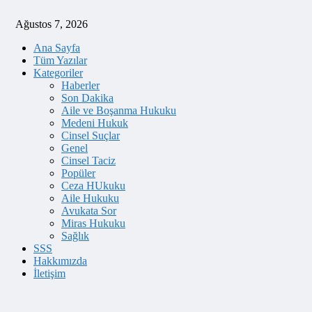
Ağustos 7, 2026
Ana Sayfa
Tüm Yazılar
Kategoriler
Haberler
Son Dakika
Aile ve Boşanma Hukuku
Medeni Hukuk
Cinsel Suçlar
Genel
Cinsel Taciz
Popüler
Ceza HUkuku
Aile Hukuku
Avukata Sor
Miras Hukuku
Sağlık
SSS
Hakkımızda
İletişim