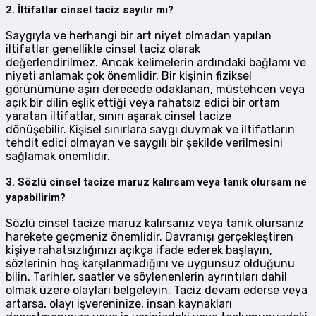
2. İltifatlar cinsel taciz sayılır mı?
Saygıyla ve herhangi bir art niyet olmadan yapılan
iltifatlar genellikle cinsel taciz olarak
değerlendirilmez. Ancak kelimelerin ardındaki bağlamı ve
niyeti anlamak çok önemlidir. Bir kişinin fiziksel
görünümüne aşırı derecede odaklanan, müstehcen veya
açık bir dilin eşlik ettiği veya rahatsız edici bir ortam
yaratan iltifatlar, sınırı aşarak cinsel tacize
dönüşebilir. Kişisel sınırlara saygı duymak ve iltifatların
tehdit edici olmayan ve saygılı bir şekilde verilmesini
sağlamak önemlidir.
3. Sözlü cinsel tacize maruz kalırsam veya tanık olursam ne
yapabilirim?
Sözlü cinsel tacize maruz kalırsanız veya tanık olursanız
harekete geçmeniz önemlidir. Davranışı gerçekleştiren
kişiye rahatsızlığınızı açıkça ifade ederek başlayın,
sözlerinin hoş karşılanmadığını ve uygunsuz olduğunu
bilin. Tarihler, saatler ve söylenenlerin ayrıntıları dahil
olmak üzere olayları belgeleyin. Taciz devam ederse veya
artarsa, olayı işvereninize, insan kaynakları