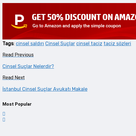
Tags
:
cinsel saldırı
Cinsel Suçlar
cinsel taciz
taciz sözleri
Read Previous
Cinsel Suçlar Nelerdir?
Read Next
İstanbul Cinsel Suçlar Avukatı Makale
Most Popular