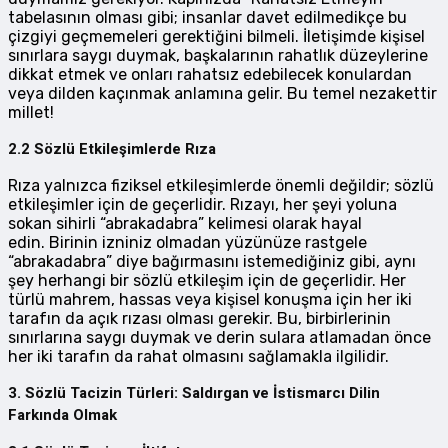
tabelasının olması gibi; insanlar davet edilmedikçe bu
çizgiyi geçmemeleri gerektiğini bilmeli. İletişimde kişisel
sınırlara saygı duymak, başkalarının rahatlık düzeylerine
dikkat etmek ve onları rahatsız edebilecek konulardan
veya dilden kaçınmak anlamına gelir. Bu temel nezakettir
millet!
2.2 Sözlü Etkileşimlerde Rıza
Rıza yalnızca fiziksel etkileşimlerde önemli değildir; sözlü
etkileşimler için de geçerlidir. Rızayı, her şeyi yoluna
sokan sihirli “abrakadabra” kelimesi olarak hayal
edin. Birinin izniniz olmadan yüzünüze rastgele
“abrakadabra” diye bağırmasını istemediğiniz gibi, aynı
şey herhangi bir sözlü etkileşim için de geçerlidir. Her
türlü mahrem, hassas veya kişisel konuşma için her iki
tarafın da açık rızası olması gerekir. Bu, birbirlerinin
sınırlarına saygı duymak ve derin sulara atlamadan önce
her iki tarafın da rahat olmasını sağlamakla ilgilidir.
3. Sözlü Tacizin Türleri: Saldırgan ve İstismarcı Dilin
Farkında Olmak