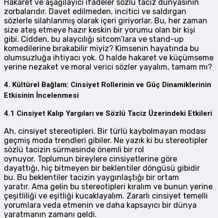
Hakaret ve aşağılayıcı ifadeler sözlü taciz dünyasının
zorbalarıdır. Davet edilmeden, incitici ve saldırgan
sözlerle silahlanmış olarak içeri giriyorlar. Bu, her zaman
size ateş etmeye hazır keskin bir yorumu olan bir kişi
gibi. Cidden, bu alaycılığı sitcom’lara ve stand-up
komedilerine bırakabilir miyiz? Kimsenin hayatında bu
olumsuzluğa ihtiyacı yok. O halde hakaret ve küçümseme
yerine nezaket ve moral verici sözler yayalım, tamam mı?
4. Kültürel Bağlam: Cinsiyet Rollerinin ve Güç Dinamiklerinin
Etkisinin İncelenmesi
4.1 Cinsiyet Kalıp Yargıları ve Sözlü Taciz Üzerindeki Etkileri
Ah, cinsiyet stereotipleri. Bir türlü kaybolmayan modası
geçmiş moda trendleri gibiler. Ne yazık ki bu stereotipler
sözlü tacizin sürmesinde önemli bir rol
oynuyor. Toplumun bireylere cinsiyetlerine göre
dayattığı, hiç bitmeyen bir beklentiler döngüsü gibidir
bu. Bu beklentiler tacizin yaygınlaştığı bir ortam
yaratır. Ama gelin bu stereotipleri kıralım ve bunun yerine
çeşitliliği ve eşitliği kucaklayalım. Zararlı cinsiyet temelli
yorumlara veda etmenin ve daha kapsayıcı bir dünya
yaratmanın zamanı geldi.