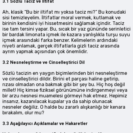
3.1 Sözlü Taciz ve İltifat
Ah, klasik “Bu bir iltifat mı yoksa taciz mi?” Bu konudaki
sisi temizleyelim. İltifatlar moral vermek, kutlamak ve
birinin kendisini iyi hissetmesini sağlamak içindir. Taciz
ise tam tersini yapar. Bu, sıcak bir yaz gününde serinletici
bir bardak limonata içmek ile kazara yanlışlıkla turşu suyu
içmek arasındaki farka benzer. Kelimelerin ardındaki
niyeti anlamak, gerçek iltifatlarla gizli taciz arasında
ayrım yapmak açısından çok önemlidir.
3.2 Nesneleştirme ve Cinselleştirici Dil
Sözlü tacizin en yaygın biçimlerinden biri nesneleştirme
ve cinselleştirici dildir. Birini et parçası haline getirip,
rızası olmadan ona bakmak gibi bir şey bu. Hiç hoş değil
millet! Hiç kimse fiziksel görünümüne indirgenmeyi veya
bir arzu nesnesi muamelesi görmeyi hak etmez. Hepimiz
insanız, kazanılacak kupalar ya da sahip olunacak
nesneler değiliz. O halde bu zararlı alışkanlığı bir kenara
bırakalım, olur mu?
3.3 Aşağılayıcı Açıklamalar ve Hakaretler