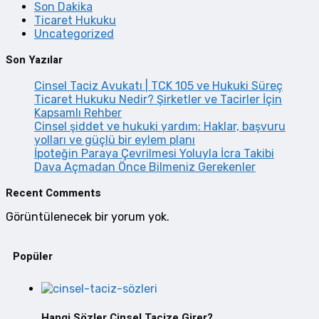
Son Dakika
Ticaret Hukuku
Uncategorized
Son Yazılar
Cinsel Taciz Avukatı | TCK 105 ve Hukuki Süreç
Ticaret Hukuku Nedir? Şirketler ve Tacirler İçin
Kapsamlı Rehber
Cinsel şiddet ve hukuki yardım: Haklar, başvuru
yolları ve güçlü bir eylem planı
İpoteğin Paraya Çevrilmesi Yoluyla İcra Takibi
Dava Açmadan Önce Bilmeniz Gerekenler
Recent Comments
Görüntülenecek bir yorum yok.
Popüler
Hangi Sözler Cinsel Tacize Girer?