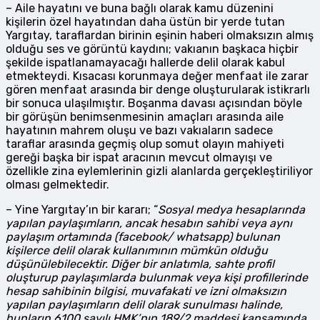
– Aile hayatını ve buna bağlı olarak kamu düzenini
kişilerin özel hayatından daha üstün bir yerde tutan
Yargıtay, taraflardan birinin eşinin haberi olmaksızın almış
olduğu ses ve görüntü kaydını; vakıanın başkaca hiçbir
şekilde ispatlanamayacağı hallerde delil olarak kabul
etmekteydi. Kısacası korunmaya değer menfaat ile zarar
gören menfaat arasında bir denge oluşturularak istikrarlı
bir sonuca ulaşılmıştır. Boşanma davası açısından böyle
bir görüşün benimsenmesinin amaçları arasında aile
hayatının mahrem oluşu ve bazı vakıaların sadece
taraflar arasında geçmiş olup somut olayın mahiyeti
gereği başka bir ispat aracının mevcut olmayışı ve
özellikle zina eylemlerinin gizli alanlarda gerçekleştiriliyor
olması gelmektedir.
– Yine Yargıtay’ın bir kararı; “
Sosyal medya hesaplarında
yapılan paylaşımların, ancak hesabın sahibi veya aynı
paylaşım ortamında (facebook/ whatsapp) bulunan
kişilerce delil olarak kullanımının mümkün olduğu
düşünülebilecektir. Diğer bir anlatımla, sahte profil
oluşturup paylaşımlarda bulunmak veya kişi profillerinde
hesap sahibinin bilgisi, muvafakati ve izni olmaksızın
yapılan paylaşımların delil olarak sunulması halinde,
bunların 6100 sayılı HMK’nın 189/2 maddesi kapsamında