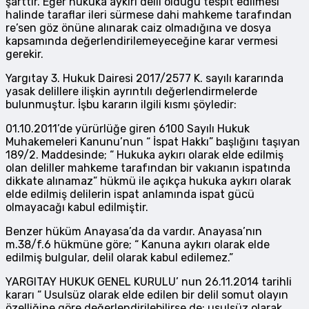
şarttır. Eğer hukuka aykırı delil olduğu tespit edilmesi
halinde taraflar ileri sürmese dahi mahkeme tarafından
re’sen göz önüne alınarak caiz olmadığına ve dosya
kapsamında değerlendirilemeyeceğine karar vermesi
gerekir.
Yargıtay 3. Hukuk Dairesi 2017/2577 K. sayılı kararında
yasak delillere ilişkin ayrıntılı değerlendirmelerde
bulunmuştur. İşbu kararın ilgili kısmı şöyledir:
01.10.2011’de yürürlüğe giren 6100 Sayılı Hukuk
Muhakemeleri Kanunu’nun “ İspat Hakkı” başlığını taşıyan
189/2. Maddesinde; “ Hukuka aykırı olarak elde edilmiş
olan deliller mahkeme tarafından bir vakıanın ispatında
dikkate alınamaz” hükmü ile açıkça hukuka aykırı olarak
elde edilmiş delilerin ispat anlamında ispat gücü
olmayacağı kabul edilmiştir.
Benzer hüküm Anayasa’da da vardır. Anayasa’nın
m.38/f.6 hükmüne göre; “ Kanuna aykırı olarak elde
edilmiş bulgular, delil olarak kabul edilemez.”
YARGITAY HUKUK GENEL KURULU’ nun 26.11.2014 tarihli
kararı “ Usulsüz olarak elde edilen bir delil somut olayın
özelliğine göre değerlendirilebilirse de; usulsüz olarak