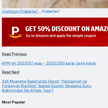
/category/haberler/
,
/haberler/
Read Previous
AYM’nin 2023/57 esas – 2023/200 karar sayılı kararı
Read Next
Adli Muayene Raporunda Geçen “Hassasiyet ve
Fonksiyon Kısıtlılığı” İbaresi Kasten Yaralama Suçu
Bakımından Ne Anlam Taşır?
Most Popular