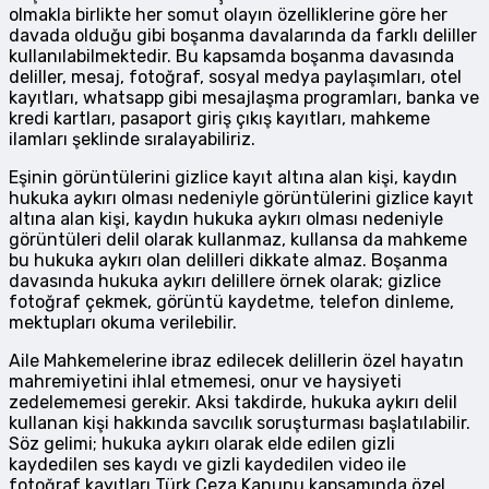
olmakla birlikte her somut olayın özelliklerine göre her
davada olduğu gibi boşanma davalarında da farklı deliller
kullanılabilmektedir. Bu kapsamda boşanma davasında
deliller, mesaj, fotoğraf, sosyal medya paylaşımları, otel
kayıtları, whatsapp gibi mesajlaşma programları, banka ve
kredi kartları, pasaport giriş çıkış kayıtları, mahkeme
ilamları şeklinde sıralayabiliriz.
Eşinin görüntülerini gizlice kayıt altına alan kişi, kaydın
hukuka aykırı olması nedeniyle görüntülerini gizlice kayıt
altına alan kişi, kaydın hukuka aykırı olması nedeniyle
görüntüleri delil olarak kullanmaz, kullansa da mahkeme
bu hukuka aykırı olan delilleri dikkate almaz. Boşanma
davasında hukuka aykırı delillere örnek olarak; gizlice
fotoğraf çekmek, görüntü kaydetme, telefon dinleme,
mektupları okuma verilebilir.
Aile Mahkemelerine ibraz edilecek delillerin özel hayatın
mahremiyetini ihlal etmemesi, onur ve haysiyeti
zedelememesi gerekir. Aksi takdirde, hukuka aykırı delil
kullanan kişi hakkında savcılık soruşturması başlatılabilir.
Söz gelimi; hukuka aykırı olarak elde edilen gizli
kaydedilen ses kaydı ve gizli kaydedilen video ile
fotoğraf kayıtları Türk Ceza Kanunu kapsamında özel