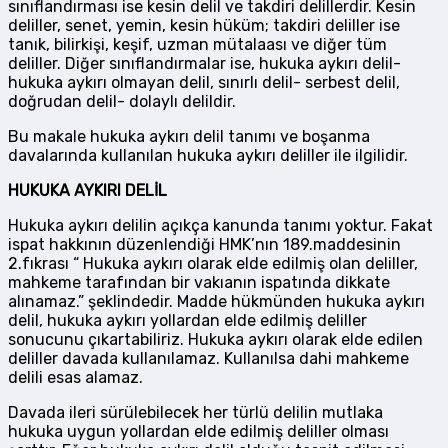
sınıflandırması ise kesin delil ve takdiri delillerdir. Kesin
deliller, senet, yemin, kesin hüküm; takdiri deliller ise
tanık, bilirkişi, keşif, uzman mütalaası ve diğer tüm
deliller. Diğer sınıflandırmalar ise, hukuka aykırı delil-
hukuka aykırı olmayan delil, sınırlı delil- serbest delil,
doğrudan delil- dolaylı delildir.
Bu makale hukuka aykırı delil tanımı ve boşanma
davalarında kullanılan hukuka aykırı deliller ile ilgilidir.
HUKUKA AYKIRI DELİL
Hukuka aykırı delilin açıkça kanunda tanımı yoktur. Fakat
ispat hakkının düzenlendiği HMK’nın 189.maddesinin
2.fıkrası “ Hukuka aykırı olarak elde edilmiş olan deliller,
mahkeme tarafından bir vakıanın ispatında dikkate
alınamaz.” şeklindedir. Madde hükmünden hukuka aykırı
delil, hukuka aykırı yollardan elde edilmiş deliller
sonucunu çıkartabiliriz. Hukuka aykırı olarak elde edilen
deliller davada kullanılamaz. Kullanılsa dahi mahkeme
delili esas alamaz.
Davada ileri sürülebilecek her türlü delilin mutlaka
hukuka uygun yollardan elde edilmiş deliller olması