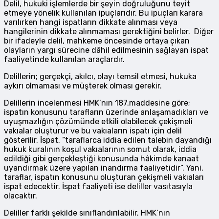
Delil, hukuki işlemlerde bir şeyin doğruluğunu teyit
etmeye yönelik kullanılan ipuçlarıdır. Bu ipuçları karara
varılırken hangi ispatların dikkate alınması veya
hangilerinin dikkate alınmaması gerektiğini belirler. Diğer
bir ifadeyle delil, mahkeme öncesinde ortaya çıkan
olayların yargı sürecine dâhil edilmesinin sağlayan ispat
faaliyetinde kullanılan araçlardır.
Delillerin; gerçekçi, akılcı, olayı temsil etmesi, hukuka
aykırı olmaması ve müşterek olması gerekir.
Delillerin incelenmesi HMK’nın 187.maddesine göre;
ispatın konusunu tarafların üzerinde anlaşamadıkları ve
uyuşmazlığın çözümünde etkili olabilecek çekişmeli
vakıalar oluşturur ve bu vakıaların ispatı için delil
gösterilir. İspat, “taraflarca iddia edilen talebin dayandığı
hukuk kuralının koşul vakıalarının somut olarak, iddia
edildiği gibi gerçekleştiği konusunda hâkimde kanaat
uyandırmak üzere yapılan inandırma faaliyetidir”. Yani,
taraflar, ispatın konusunu oluşturan çekişmeli vakıaları
ispat edecektir. İspat faaliyeti ise deliller vasıtasıyla
olacaktır.
Deliller farklı şekilde sınıflandırılabilir. HMK’nın