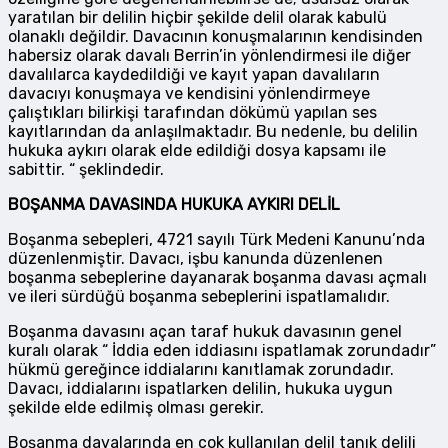
yaratılan bir delilin hiçbir şekilde delil olarak kabulü
olanaklı değildir. Davacının konuşmalarının kendisinden
habersiz olarak davalı Berrin’in yönlendirmesi ile diğer
davalılarca kaydedildiği ve kayıt yapan davalıların
davacıyı konuşmaya ve kendisini yönlendirmeye
çalıştıkları bilirkişi tarafından dökümü yapılan ses
kayıtlarından da anlaşılmaktadır. Bu nedenle, bu delilin
hukuka aykırı olarak elde edildiği dosya kapsamı ile
sabittir. “ şeklindedir.
BOŞANMA DAVASINDA HUKUKA AYKIRI DELİL
Boşanma sebepleri, 4721 sayılı Türk Medeni Kanunu’nda
düzenlenmiştir. Davacı, işbu kanunda düzenlenen
boşanma sebeplerine dayanarak boşanma davası açmalı
ve ileri sürdüğü boşanma sebeplerini ispatlamalıdır.
Boşanma davasını açan taraf hukuk davasının genel
kuralı olarak “ İddia eden iddiasını ispatlamak zorundadır”
hükmü gereğince iddialarını kanıtlamak zorundadır.
Davacı, iddialarını ispatlarken delilin, hukuka uygun
şekilde elde edilmiş olması gerekir.
Boşanma davalarında en çok kullanılan delil tanık delili