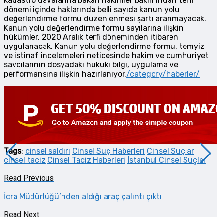
kadastro davalarına bakan hakimler bakımından terfi
dönemi içinde haklarında belli sayıda kanun yolu
değerlendirme formu düzenlenmesi şartı aranmayacak.
Kanun yolu değerlendirme formu sayılarına ilişkin
hükümler, 2020 Aralık terfi döneminden itibaren
uygulanacak. Kanun yolu değerlendirme formu, temyiz
ve istinaf incelemeleri neticesinde hakim ve cumhuriyet
savcılarının dosyadaki hukuki bilgi, uygulama ve
performansına ilişkin hazırlanıyor.
/category/haberler/
Tags
:
cinsel saldırı
Cinsel Suç Haberleri
Cinsel Suçlar
cinsel taciz
Cinsel Taciz Haberleri
İstanbul Cinsel Suçlar
Read Previous
İcra Müdürlüğü’nden aldığı araç çalıntı çıktı
Read Next