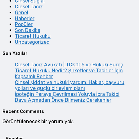
Cinsel Suçlar
Cinsel Taciz
Genel
Haberler
Popüler
Son Dakika
Ticaret Hukuku
Uncategorized
Son Yazılar
Cinsel Taciz Avukatı | TCK 105 ve Hukuki Süreç
Ticaret Hukuku Nedir? Şirketler ve Tacirler İçin
Kapsamlı Rehber
Cinsel şiddet ve hukuki yardım: Haklar, başvuru
yolları ve güçlü bir eylem planı
İpoteğin Paraya Çevrilmesi Yoluyla İcra Takibi
Dava Açmadan Önce Bilmeniz Gerekenler
Recent Comments
Görüntülenecek bir yorum yok.
Popüler