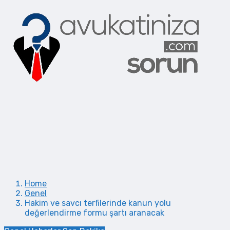
Home
Genel
Hakim ve savcı terfilerinde kanun yolu
değerlendirme formu şartı aranacak