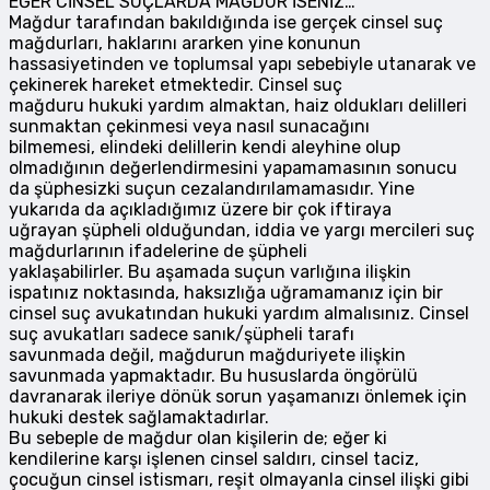
EĞER CİNSEL SUÇLARDA MAĞDUR İSENİZ…
Mağdur tarafından bakıldığında ise gerçek cinsel suç
mağdurları, haklarını ararken yine konunun
hassasiyetinden ve toplumsal yapı sebebiyle utanarak ve
çekinerek hareket etmektedir. Cinsel suç
mağduru hukuki yardım almaktan, haiz oldukları delilleri
sunmaktan çekinmesi veya nasıl sunacağını
bilmemesi, elindeki delillerin kendi aleyhine olup
olmadığının değerlendirmesini yapamamasının sonucu
da şüphesizki suçun cezalandırılamamasıdır. Yine
yukarıda da açıkladığımız üzere bir çok iftiraya
uğrayan şüpheli olduğundan, iddia ve yargı mercileri suç
mağdurlarının ifadelerine de şüpheli
yaklaşabilirler. Bu aşamada suçun varlığına ilişkin
ispatınız noktasında, haksızlığa uğramamanız için bir
cinsel suç avukatından hukuki yardım almalısınız. Cinsel
suç avukatları sadece sanık/şüpheli tarafı
savunmada değil, mağdurun mağduriyete ilişkin
savunmada yapmaktadır. Bu hususlarda öngörülü
davranarak ileriye dönük sorun yaşamanızı önlemek için
hukuki destek sağlamaktadırlar.
Bu sebeple de mağdur olan kişilerin de; eğer ki
kendilerine karşı işlenen cinsel saldırı, cinsel taciz,
çocuğun cinsel istismarı, reşit olmayanla cinsel ilişki gibi