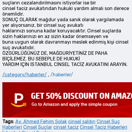
suçların cezalandırılmasını istiyorlar ise bir
cinsel taciz avukatından hukuki yardım almalı son derece
önemlidir.
SONUÇ OLARAK mağdur yada sanık olarak yargılamada
yer alıyorsanız, bir cinsel suç avukatı
haklarınızı sonuna kadar koruyacaktır. Cinsel suçlarda
sizin haklarınızı en az sizin kadar önemseyen ve
buna uygun olarak davranmayı meslek edinmiş kişi cinsel
suç avukatıdır.
ÖZGÜRLÜĞÜNÜZ DE, MAĞDURİYETİNİZ DE PAHA
BİÇİLEMEZ. BU SEBEPLE DE HUKUKİ
YARDIM İÇİN İSTANBUL CİNSEL TACİZ AVUKATINI ARAYIN.
/category/haberler/
,
/haberler/
Tags
:
Av. Ahmed Fehim Solak
cinsel saldırı
Cinsel Suç
Haberleri
Cinsel Suçlar
cinsel taciz
Cinsel Taciz Haberleri