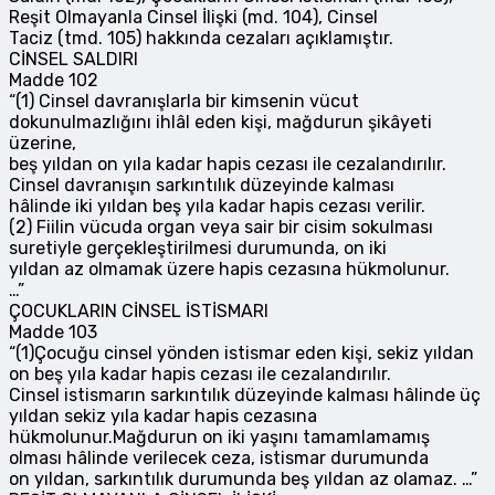
Reşit Olmayanla Cinsel İlişki (md. 104), Cinsel
Taciz (tmd. 105) hakkında cezaları açıklamıştır.
CİNSEL SALDIRI
Madde 102
“(1) Cinsel davranışlarla bir kimsenin vücut
dokunulmazlığını ihlâl eden kişi, mağdurun şikâyeti
üzerine,
beş yıldan on yıla kadar hapis cezası ile cezalandırılır.
Cinsel davranışın sarkıntılık düzeyinde kalması
hâlinde iki yıldan beş yıla kadar hapis cezası verilir.
(2) Fiilin vücuda organ veya sair bir cisim sokulması
suretiyle gerçekleştirilmesi durumunda, on iki
yıldan az olmamak üzere hapis cezasına hükmolunur.
…”
ÇOCUKLARIN CİNSEL İSTİSMARI
Madde 103
“(1)Çocuğu cinsel yönden istismar eden kişi, sekiz yıldan
on beş yıla kadar hapis cezası ile cezalandırılır.
Cinsel istismarın sarkıntılık düzeyinde kalması hâlinde üç
yıldan sekiz yıla kadar hapis cezasına
hükmolunur.Mağdurun on iki yaşını tamamlamamış
olması hâlinde verilecek ceza, istismar durumunda
on yıldan, sarkıntılık durumunda beş yıldan az olamaz. …”