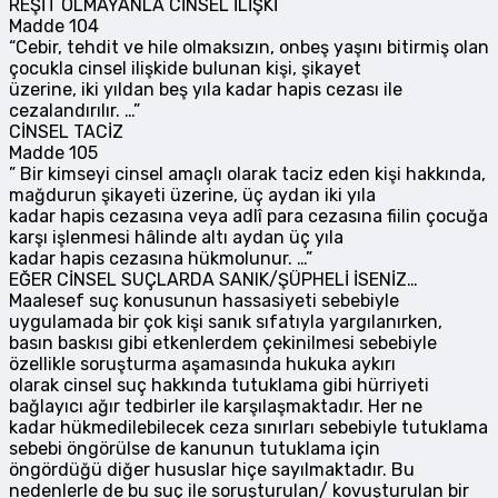
REŞİT OLMAYANLA CİNSEL İLİŞKİ
Madde 104
“Cebir, tehdit ve hile olmaksızın, onbeş yaşını bitirmiş olan
çocukla cinsel ilişkide bulunan kişi, şikayet
üzerine, iki yıldan beş yıla kadar hapis cezası ile
cezalandırılır. …”
CİNSEL TACİZ
Madde 105
” Bir kimseyi cinsel amaçlı olarak taciz eden kişi hakkında,
mağdurun şikayeti üzerine, üç aydan iki yıla
kadar hapis cezasına veya adlî para cezasına fiilin çocuğa
karşı işlenmesi hâlinde altı aydan üç yıla
kadar hapis cezasına hükmolunur. …”
EĞER CİNSEL SUÇLARDA SANIK/ŞÜPHELİ İSENİZ…
Maalesef suç konusunun hassasiyeti sebebiyle
uygulamada bir çok kişi sanık sıfatıyla yargılanırken,
basın baskısı gibi etkenlerdem çekinilmesi sebebiyle
özellikle soruşturma aşamasında hukuka aykırı
olarak cinsel suç hakkında tutuklama gibi hürriyeti
bağlayıcı ağır tedbirler ile karşılaşmaktadır. Her ne
kadar hükmedilebilecek ceza sınırları sebebiyle tutuklama
sebebi öngörülse de kanunun tutuklama için
öngördüğü diğer hususlar hiçe sayılmaktadır. Bu
nedenlerle de bu suç ile soruşturulan/ kovuşturulan bir