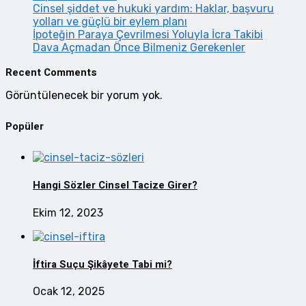
Cinsel şiddet ve hukuki yardım: Haklar, başvuru
yolları ve güçlü bir eylem planı
İpoteğin Paraya Çevrilmesi Yoluyla İcra Takibi
Dava Açmadan Önce Bilmeniz Gerekenler
Recent Comments
Görüntülenecek bir yorum yok.
Popüler
Hangi Sözler Cinsel Tacize Girer?
Ekim 12, 2023
İftira Suçu Şikâyete Tabi mi?
Ocak 12, 2025