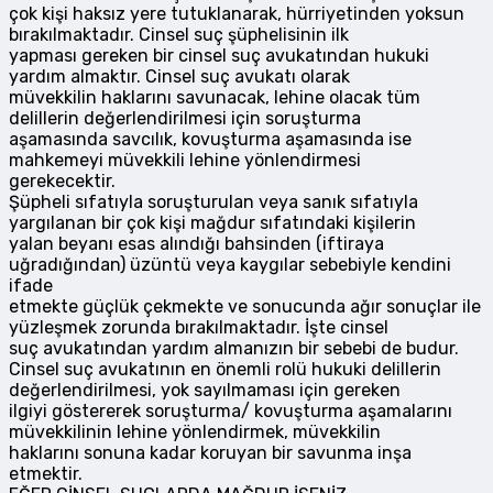
çok kişi haksız yere tutuklanarak, hürriyetinden yoksun
bırakılmaktadır. Cinsel suç şüphelisinin ilk
yapması gereken bir cinsel suç avukatından hukuki
yardım almaktır. Cinsel suç avukatı olarak
müvekkilin haklarını savunacak, lehine olacak tüm
delillerin değerlendirilmesi için soruşturma
aşamasında savcılık, kovuşturma aşamasında ise
mahkemeyi müvekkili lehine yönlendirmesi
gerekecektir.
Şüpheli sıfatıyla soruşturulan veya sanık sıfatıyla
yargılanan bir çok kişi mağdur sıfatındaki kişilerin
yalan beyanı esas alındığı bahsinden (iftiraya
uğradığından) üzüntü veya kaygılar sebebiyle kendini
ifade
etmekte güçlük çekmekte ve sonucunda ağır sonuçlar ile
yüzleşmek zorunda bırakılmaktadır. İşte cinsel
suç avukatından yardım almanızın bir sebebi de budur.
Cinsel suç avukatının en önemli rolü hukuki delillerin
değerlendirilmesi, yok sayılmaması için gereken
ilgiyi göstererek soruşturma/ kovuşturma aşamalarını
müvekkilinin lehine yönlendirmek, müvekkilin
haklarını sonuna kadar koruyan bir savunma inşa
etmektir.