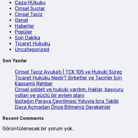
Ceza HUkuku
Cinsel Suçlar
Cinsel Taciz
Genel
Haberler
Popüler
Son Dakika
Ticaret Hukuku
Uncategorized
Son Yazılar
Cinsel Taciz Avukatı | TCK 105 ve Hukuki Süreç
Ticaret Hukuku Nedir? Şirketler ve Tacirler İçin
Kapsamlı Rehber
Cinsel şiddet ve hukuki yardım: Haklar, başvuru
yolları ve güçlü bir eylem planı
İpoteğin Paraya Çevrilmesi Yoluyla İcra Takibi
Dava Açmadan Önce Bilmeniz Gerekenler
Recent Comments
Görüntülenecek bir yorum yok.