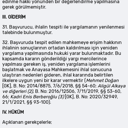
edinme hakkı yönünden bir değerlendirme yapılmasına
gerek görülmemiştir.
III.
GİDERİM
31. Başvurucu, ihlalin tespiti ile yargılamanın yenilenmesi
talebinde bulunmuştur.
32. Başvuruda tespit edilen mahkemeye erişim hakkının
ihlalinin sonuçlarının ortadan kaldırılması için yeniden
yargılama
yapılmasında hukuki yarar bulunmaktadır. Bu
kapsamda kararın gönderildiği yargı
mercilerince
yapılması gereken iş, yeniden yargılama
işlemlerini
başlatmak ve Anayasa Mahkemesini ihlal sonucuna
ulaştıran nedenleri gideren, ihlal kararında belirtilen
ilkelere uygun yeni bir karar vermektir (
Mehmet Doğan
[GK], B. No: 2014/8875, 7/6/2018, §§ 54-60;
Aligül Alkaya
ve diğerleri (2)
, B. No: 2016/12506, 7/11/2019, §§ 53-60,
66;
Kadri Enis Berberoğlu (3)
[GK], B. No: 2020/32949,
21/1/2021, §§ 93-100).
IV.
HÜKÜM
Açıklanan gerekçelerle;