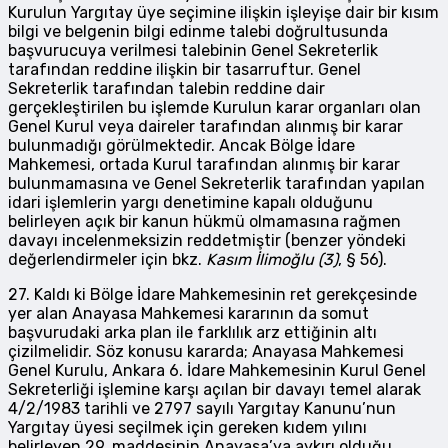
Kurulun Yargıtay üye seçimine ilişkin işleyişe dair bir kısım
bilgi ve belgenin bilgi edinme talebi doğrultusunda
başvurucuya verilmesi talebinin Genel Sekreterlik
tarafından reddine ilişkin bir tasarruftur. Genel
Sekreterlik tarafından talebin reddine dair
gerçekleştirilen bu işlemde Kurulun karar organları olan
Genel Kurul veya daireler tarafından alınmış bir karar
bulunmadığı görülmektedir. Ancak Bölge İdare
Mahkemesi, ortada Kurul tarafından alınmış bir karar
bulunmamasına ve Genel Sekreterlik tarafından yapılan
idari işlemlerin yargı denetimine kapalı olduğunu
belirleyen açık bir kanun hükmü olmamasına rağmen
davayı incelenmeksizin reddetmiştir (benzer yöndeki
değerlendirmeler için bkz.
Kasım İlimoğlu (3)
, § 56).
27. Kaldı ki Bölge İdare Mahkemesinin ret gerekçesinde
yer alan Anayasa Mahkemesi kararının da somut
başvurudaki arka plan ile farklılık arz ettiğinin altı
çizilmelidir. Söz konusu kararda; Anayasa Mahkemesi
Genel Kurulu, Ankara 6. İdare Mahkemesinin Kurul Genel
Sekreterliği işlemine karşı açılan bir davayı temel alarak
4/2/1983 tarihli ve 2797 sayılı Yargıtay Kanunu’nun
Yargıtay üyesi seçilmek için gereken kıdem yılını
belirleyen 29. maddesinin Anayasa’ya aykırı olduğu