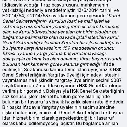
iddiasıyla yaptığı itiraz başvurusunu mahkemenin
yetkisizliği nedeniyle reddetmiştir. 13/3/2014 tarihli ve
E.2014/54, K.2014/53 sayılı kararın gerekçesinde “
Kurul
Genel Sekreterliğinin, Kurulun idarî ve malî işleri ile
sekreterya hizmetlerini yerine getirmek üzere kurulmuş
olan ve Kurul bünyesinde yer alan bir birim olduğu; bu
bağlamda bakılmakta olan davada iptali istenilen Kurul
Genel Sekreterliği işleminin Kurulun bir işlemi olduğu ve
bu işleme karşı Anayasa’nın 159. maddesinin onuncu
fıkrası uyarınca yargı yoluna başvurulamayacağı,
dolayısıyla bakılmakta olan davanın, itiraz başvurusunda
bulunan Mahkemenin görev alanına girmediği”
ifade
edilmiştir. Söz konusu karara temel olan uyuşmazlık HSK
Genel Sekreterliğinin Yargıtay üyeliği için aday listesini
yayımlamasına ilişkindir. Yargıtay üyelerinin seçimi 6087
sayılı Kanun’un 7. maddesi uyarınca HSK Genel Kuruluna
verilmiş bir görevdir. Dolayısıyla HSK Genel Sekreterliğinin
söz konusu işlemi Genel Kurulun görev alanı içinde
bulunan bir tasarrufa yönelik hazırlık işlemi niteliğindedir.
Bir başka ifadeyle Yargıtay üyelerinin seçim sürecine
ilişkin bulunan işlemin salt Genel Sekreterliğin tek başına
idari hizmet birimi olarak gerçekleştirdiği bir tasarruf
olarak kabul edilemeyeceği açıktır. Bu bağlamda anılan