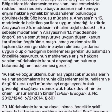
Bölge İdare Mahkemesince esasının incelenmeksizin
reddedilmesi nedeniyle başvurucunun mahkemeye
erişim hakkına yönelik bir müdahalenin bulunduğu
görülmektedir. Söz konusu müdahale, Anayasa’nın 13.
maddesinde belirtilen şartlara uygun olmadığı takdirde
Anayasa’nın 36. maddesinin ihlalini teşkil edecektir. Bu
sebeple müdahalenin Anayasa’nın 13. maddesinde
öngörülen ve somut başvuruya uygun düşen, kanun
tarafından öngörülme, meşru amaç ve demokratik
toplum düzenin gereklerine aykırı olmama şartlarına
uygun olup olmadığının belirlenmesi gerekir. Bu bakımdan
öncelikle başvurucunun mahkemeye erişim hakkına
yapılan müdahalenin kanuni dayanağının bulunup
bulunmadığının incelenmesi gerekir.
19. Hak ve özgürlüklerin, bunlara yapılacak müdahalelerin
ve sınırlandırmaların kanunla düzenlenmesi bu haklara ve
özgürlüklere keyfî müdahaleyi engelleyen, hukuk
güvenliğini sağlayan demokratik hukuk devletinin en
önemli unsurlarından biridir (
Tahsin Erdoğan,
B. No:
2012/1246, 6/2/2014, § 60).
20. Müdahalenin kanuna dayalı olması öncelikle şeklî
manada bir kanunun varlığını zorunlu kılar. Şeklî manada