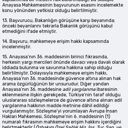
Anayasa Mahkemesinin başvurunun esasını incelemekte
konu yönünden yetkisiz olduğu belirtilmiştir.
13. Başvurucu, Bakanlığın görüşüne karşı beyanında;
önceki beyanlarını tekrarla Bakanlık görüşünü kabul
etmediğini ifade etmiştir.
14. Başvuru, mahkemeye erişim hakkı kapsamında
incelenmiştir.
15. Anayasa’nın 36. maddesinin birinci fıkrasında,
herkesin yargı mercileri önünde davacı veya davalı olarak
iddiada bulunma ve savunma hakkına sahip olduğu
belirtilmiştir. Dolayısıyla mahkemeye erişim hakkı,
Anayasa’nın 36. maddesinde güvence altına alınan hak
arama özgürlüğünün bir unsurudur. Diğer yandan
Anayasa’nın 36. maddesine
adil yargılanma
ibaresinin
eklenmesine ilişkin gerekçede, Türkiye’nin taraf olduğu
uluslararası sözleşmelerce de güvence altına alınan adil
yargılanma hakkının madde metnine dâhil edildiği
vurgulanmıştır. Sözleşme’yi yorumlayan Avrupa İnsan
Hakları Mahkemesi, Sözleşme’nin 6. maddesinin (1)
numaralı fıkrasının mahkemeye erişim hakkını içerdiğini
belirtmektedir (
Özbakım Özel Sağlık Hiz. İnş. Tur. San. ve