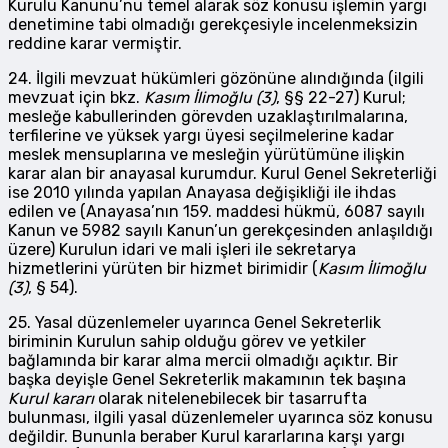
Kurulu Kanunu’nu temel alarak söz konusu işlemin yargı
denetimine tabi olmadığı gerekçesiyle incelenmeksizin
reddine karar vermiştir.
24. İlgili mevzuat hükümleri gözönüne alındığında (ilgili
mevzuat için bkz.
Kasım İlimoğlu (3)
, §§ 22-27) Kurul;
mesleğe kabullerinden görevden uzaklaştırılmalarına,
terfilerine ve yüksek yargı üyesi seçilmelerine kadar
meslek mensuplarına ve mesleğin yürütümüne ilişkin
karar alan bir anayasal kurumdur. Kurul Genel Sekreterliği
ise 2010 yılında yapılan Anayasa değişikliği ile ihdas
edilen ve (Anayasa’nın 159. maddesi hükmü, 6087 sayılı
Kanun ve 5982 sayılı Kanun’un gerekçesinden anlaşıldığı
üzere) Kurulun idari ve mali işleri ile sekretarya
hizmetlerini yürüten bir hizmet birimidir (
Kasım İlimoğlu
(3)
, § 54).
25. Yasal düzenlemeler uyarınca Genel Sekreterlik
biriminin Kurulun sahip olduğu görev ve yetkiler
bağlamında bir karar alma mercii olmadığı açıktır. Bir
başka deyişle Genel Sekreterlik makamının tek başına
Kurul kararı
olarak nitelenebilecek bir tasarrufta
bulunması, ilgili yasal düzenlemeler uyarınca söz konusu
değildir. Bununla beraber Kurul kararlarına karşı yargı