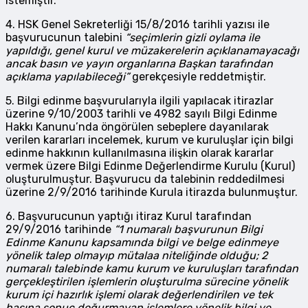
istemiştir.
4. HSK Genel Sekreterliği 15/8/2016 tarihli yazısı ile
başvurucunun talebini
“seçimlerin gizli oylama ile
yapıldığı, genel kurul ve müzakerelerin açıklanamayacağı
ancak basın ve yayın organlarına Başkan tarafından
açıklama yapılabileceği”
gerekçesiyle reddetmiştir.
5. Bilgi edinme başvurularıyla ilgili yapılacak itirazlar
üzerine 9/10/2003 tarihli ve 4982 sayılı Bilgi Edinme
Hakkı Kanunu’nda öngörülen sebeplere dayanılarak
verilen kararları incelemek, kurum ve kuruluşlar için bilgi
edinme hakkının kullanılmasına ilişkin olarak kararlar
vermek üzere Bilgi Edinme Değerlendirme Kurulu (Kurul)
oluşturulmuştur. Başvurucu da talebinin reddedilmesi
üzerine 2/9/2016 tarihinde Kurula itirazda bulunmuştur.
6. Başvurucunun yaptığı itiraz Kurul tarafından
29/9/2016 tarihinde
“1 numaralı başvurunun Bilgi
Edinme Kanunu kapsamında bilgi ve belge edinmeye
yönelik talep olmayıp mütalaa niteliğinde olduğu; 2
numaralı talebinde kamu kurum ve kuruluşları tarafından
gerçekleştirilen işlemlerin oluşturulma sürecine yönelik
kurum içi hazırlık işlemi olarak değerlendirilen ve tek
başına sonuç doğurmayan işlemlere yönelik bilgi ve