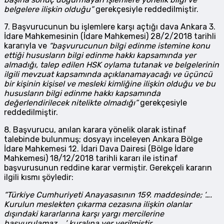
belgelere ilişkin olduğu”
gerekçesiyle reddedilmiştir.
7. Başvurucunun bu işlemlere karşı açtığı dava Ankara 3.
İdare Mahkemesinin (İdare Mahkemesi) 28/2/2018 tarihli
kararıyla ve
“başvurucunun bilgi edinme istemine konu
ettiği hususların bilgi edinme hakkı kapsamında yer
almadığı, talep edilen HSK oylama tutanak ve belgelerinin
ilgili mevzuat kapsamında açıklanamayacağı ve üçüncü
bir kişinin kişisel ve mesleki kimliğine ilişkin olduğu ve bu
hususların bilgi edinme hakkı kapsamında
değerlendirilecek nitelikte olmadığı”
gerekçesiyle
reddedilmiştir.
8. Başvurucu, anılan karara yönelik olarak istinaf
talebinde bulunmuş; dosyayı inceleyen Ankara Bölge
İdare Mahkemesi 12. İdari Dava Dairesi (Bölge İdare
Mahkemesi) 18/12/2018 tarihli kararı ile istinaf
başvurusunun reddine karar vermiştir. Gerekçeli kararın
ilgili kısmı şöyledir:
“Türkiye Cumhuriyeti Anayasasının 159. maddesinde; ‘….
Kurulun meslekten çıkarma cezasına ilişkin olanlar
dışındaki kararlarına karşı yargı mercilerine
başvurulamaz. …’ kuralına yer verilmiştir.