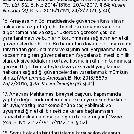
Tic. Ltd. Şti.,
B. No: 2014/13156, 20/4/2017, § 34;
Kasım
İlimoğlu (3)
, B. No: 2018/17191, 24/2/2021, § 40).
16. Anayasa’nın 36. maddesinde güvence altına alınan
hak arama özgürlüğü, bir temel hak olmanın yanında
diğer temel hak ve özgürlüklerden gereken şekilde
yararlanılmayı ve bunların korunmasını sağlayan en etkili
güvencelerden biridir. Bu bakımdan davanın bir mahkeme
tarafından görülebilmesi ve kişinin adil yargılanma hakkı
kapsamına giren güvencelerden faydalanabilmesi için ilk
olarak kişiye iddialarını ortaya koyma imkânının tanınması
gerekir. Diğer bir ifadeyle dava yoksa adil yargılanma
hakkının sağladığı güvencelerden yararlanmak mümkün
olmaz (
Mohammed Aynosah,
B. No: 2013/8896,
23/2/2016, § 33;
Kasım İlimoğlu (3)
, § 41).
17. Anayasa Mahkemesi bireysel başvuru kapsamında
yaptığı değerlendirmelerde mahkemeye erişim hakkının
bir uyuşmazlığı mahkeme önüne taşıyabilmek ve
uyuşmazlığın etkili bir şekilde karara bağlanmasını
isteyebilmek anlamına geldiğini ifade etmiştir (
Özkan
Şen
, B. No: 2012/791, 7/11/2013, § 52).
18. Somut olayda bir idari işleme karşı açılan davanın