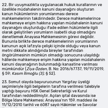
22. Bir uyuşmazlıkta uygulanacak hukuk kurallarının ve
özellikle müdahalenin kanuni dayanağını oluşturan
kanun hükümlerinin yorumlanması derece
mahkemelerinin takdirindedir. Derece mahkemelerince
mahkemeye erişim hakkına yapılan müdahalenin kanuni
dayanağını oluşturduğu ifade edilen hükümlerle ilgili
olarak geliştirilen yorumların isabetli olup olmadığını
denetlemek Anayasa Mahkemesinin görevi değildir.
Bununla birlikte derece mahkemelerinin yorumlarının
kanunun açık lafzıyla çelişki içinde olduğu veya kanun
metni dikkate alındığında bireyler tarafından
öngörülmesinin mümkün olmadığı sonucuna ulaşıldığı
hâllerde mahkemeye erişim hakkına yapılan müdahalenin
kanuni dayanağının bulunmadığı kanaatine varılması
mümkündür (
Ziya Özden,
B. No: 2016/67737, 19/11/2019,
§ 59;
Kasım İlimoğlu (3)
, § 52).
23. Somut olayda başvurucunun Yargıtay üyeliği
seçimleriyle ilgili belgelerin tarafına verilmesi talebiyle
yaptığı başvuru HSK Genel Sekreterliği ve Kurul
tarafından reddedilmiştir. Açılan iptal davasında ise
Bölge İdare Mahkemesi; Anayasa’nın 159. maddesi ile
11/12/2010 tarihli ve 6087 sayılı Hâkimler ve Savcılar