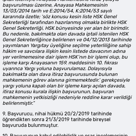
başvurulması üzerine, Anayasa Mahkemesinin
13/03/2014 tarih ve E:2014/54, K:2014/53 sayılı
kararında özetle; ‘söz konusu kesin liste HSK Genel
Sekreterliği tarafından hazırlanmış olmakla birlikte HSK
Genel Sekreterliği, HSK bünyesinde yer alan bir birimdir.
Bu nedenle, bakılmakta olan davada iptali istenilen HSK
Genel Sekreterliğince belirlenen ve 04/12/2013 tarihinde
yayımlanan Yargıtay üyeliğine seçilme yeterliliğine sahip
hâkim ve savcılara ilişkin kesin listede davacının adına
yer verilmemesine dair işlem HSK’nın bir işlemi olup, bu
işleme karşı Anayasanın 159. maddesinin 10. fıkrası
uyarınca Yargı yoluna başvurulamaz. Dolayısıyla
bakılmakta olan dava itiraz başvurusunda bulunan
mahkemenin görev alanına girmemektedir.’ gerekçesiyle
yargı yoluna kapalı olan bir işleme karşı açılan davada,
itiraz konusu kurala ilişkin başvurunun, başvuran
mahkemenin yetkisizliği nedeniyle reddine karar verildiği
belirlenmiştir.”
9. Başvurucu, nihai hükmü 20/2/2019 tarihinde
öğrendikten sonra 21/3/2019 tarihinde bireysel
başvuruda bulunmuştur.
10. Başvurunun kabul edilebilirlik ve esas incelemesinin