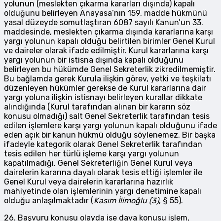
yolunun (meslekten çıkarma kararları dışında) kapalı
olduğunu belirleyen Anayasa’nın 159. madde hükmünü
yasal düzeyde somutlaştıran 6087 sayılı Kanun’un 33.
maddesinde, meslekten çıkarma dışında kararlarına karşı
yargı yolunun kapalı olduğu belirtilen birimler Genel Kurul
ve daireler olarak ifade edilmiştir. Kurul kararlarına karşı
yargı yolunun bir istisna dışında kapalı olduğunu
belirleyen bu hükümde Genel Sekreterlik zikredilmemiştir.
Bu bağlamda gerek Kurula ilişkin görev, yetki ve teşkilatı
düzenleyen hükümler gerekse de Kurul kararlarına dair
yargı yoluna ilişkin istisnayı belirleyen kurallar dikkate
alındığında (Kurul tarafından alınan bir kararın söz
konusu olmadığı) salt Genel Sekreterlik tarafından tesis
edilen işlemlere karşı yargı yolunun kapalı olduğunu ifade
eden açık bir kanun hükmü olduğu söylenemez. Bir başka
ifadeyle kategorik olarak Genel Sekreterlik tarafından
tesis edilen her türlü işleme karşı yargı yolunun
kapatılmadığı, Genel Sekreterliğin Genel Kurul veya
dairelerin kararına dayalı olarak tesis ettiği işlemler ile
Genel Kurul veya dairelerin kararlarına hazırlık
mahiyetinde olan işlemlerinin yargı denetimine kapalı
olduğu anlaşılmaktadır (
Kasım İlimoğlu (3)
, § 55).
26. Başvuru konusu olayda ise dava konusu işlem,