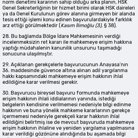
norm denetimi kararının sahip olduğu arka planın, HSK
Genel Sekreterliğinin bir hizmet birimi olarak HSK daireleri
ya da Genel Kurulunun görev alanına girmeyen bir alanda
tesis ettiği işlemi konu edinen başvurulardakiyle farklılık
arz ettiği görülmektedir (
Kasım İlimoğlu (3)
, § 38).
28. Bu bağlamda Bölge İdare Mahkemesinin verdiği
incelenmeksizin ret kararı ile mahkemeye erişim hakkına
yaptığı müdahalenin kanunilik unsurunu taşımadığı
sonucuna ulaşılmıştır.
29. Açıklanan gerekçelerle başvurucunun Anayasa’nın
36. maddesinde güvence altına alınan adil yargılanma
hakkı kapsamındaki mahkemeye erişim hakkının ihlal
edildiğine karar verilmesi gerekir.
30. Başvurucu bireysel başvuru formunda mahkemeye
erişim hakkının ihlali iddialarının yanında, istediği
belgelerin kendisine verilmemesi nedeniyle bilgi edinme
hakkının ve buna yönelik mahkeme kararlarının gerekçe
içermemesi nedeniyle gerekçeli karar hakkının ihlal
edildiğini belirtmiş ise de mevcut başvuruda mahkemeye
erişim hakkının ihlaline ve yeniden yargılama yapılmasına
karar verildiği gözönüne alındığında bu aşamada bilgi