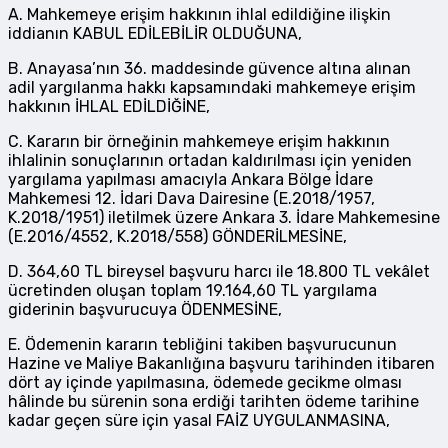
A. Mahkemeye erişim hakkının ihlal edildiğine ilişkin
iddianın KABUL EDİLEBİLİR OLDUĞUNA,
B. Anayasa’nın 36. maddesinde güvence altına alınan
adil yargılanma hakkı kapsamındaki mahkemeye erişim
hakkının İHLAL EDİLDİĞİNE,
C. Kararın bir örneğinin mahkemeye erişim hakkının
ihlalinin sonuçlarının ortadan kaldırılması için yeniden
yargılama yapılması amacıyla Ankara Bölge İdare
Mahkemesi 12. İdari Dava Dairesine (E.2018/1957,
K.2018/1951) iletilmek üzere Ankara 3. İdare Mahkemesine
(E.2016/4552, K.2018/558) GÖNDERİLMESİNE,
D. 364,60 TL bireysel başvuru harcı ile 18.800 TL vekâlet
ücretinden oluşan toplam 19.164,60 TL yargılama
giderinin başvurucuya ÖDENMESİNE,
E. Ödemenin kararın tebliğini takiben başvurucunun
Hazine ve Maliye Bakanlığına başvuru tarihinden itibaren
dört ay içinde yapılmasına, ödemede gecikme olması
hâlinde bu sürenin sona erdiği tarihten ödeme tarihine
kadar geçen süre için yasal FAİZ UYGULANMASINA,