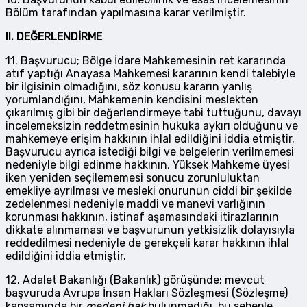
Bölüm tarafından yapılmasına karar verilmiştir.
II.
DEĞERLENDİRME
11. Başvurucu; Bölge İdare Mahkemesinin ret kararında
atıf yaptığı Anayasa Mahkemesi kararının kendi talebiyle
bir ilgisinin olmadığını, söz konusu kararın yanlış
yorumlandığını, Mahkemenin kendisini meslekten
çıkarılmış gibi bir değerlendirmeye tabi tuttuğunu, davayı
incelemeksizin reddetmesinin hukuka aykırı olduğunu ve
mahkemeye erişim hakkının ihlal edildiğini iddia etmiştir.
Başvurucu ayrıca istediği bilgi ve belgelerin verilmemesi
nedeniyle bilgi edinme hakkının, Yüksek Mahkeme üyesi
iken yeniden seçilememesi sonucu zorunluluktan
emekliye ayrılması ve mesleki onurunun ciddi bir şekilde
zedelenmesi nedeniyle maddi ve manevi varlığının
korunması hakkının, istinaf aşamasındaki itirazlarının
dikkate alınmaması ve başvurunun yetkisizlik dolayısıyla
reddedilmesi nedeniyle de gerekçeli karar hakkının ihlal
edildiğini iddia etmiştir.
12. Adalet Bakanlığı (Bakanlık) görüşünde; mevcut
başvuruda Avrupa İnsan Hakları Sözleşmesi (Sözleşme)
kapsamında bir
medeni hak
bulunmadığı, bu sebeple