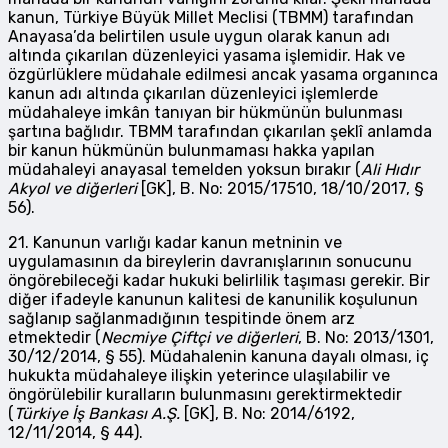
kanun, Türkiye Büyük Millet Meclisi (TBMM) tarafından
Anayasa’da belirtilen usule uygun olarak kanun adı
altında çıkarılan düzenleyici yasama işlemidir. Hak ve
özgürlüklere müdahale edilmesi ancak yasama organınca
kanun adı altında çıkarılan düzenleyici işlemlerde
müdahaleye imkân tanıyan bir hükmünün bulunması
şartına bağlıdır. TBMM tarafından çıkarılan şeklî anlamda
bir kanun hükmünün bulunmaması hakka yapılan
müdahaleyi anayasal temelden yoksun bırakır (
Ali Hıdır
Akyol ve diğerleri
[GK], B. No: 2015/17510, 18/10/2017, §
56).
21. Kanunun varlığı kadar kanun metninin ve
uygulamasının da bireylerin davranışlarının sonucunu
öngörebileceği kadar hukuki belirlilik taşıması gerekir. Bir
diğer ifadeyle kanunun kalitesi de kanunilik koşulunun
sağlanıp sağlanmadığının tespitinde önem arz
etmektedir (
Necmiye Çiftçi ve diğerleri
, B. No: 2013/1301,
30/12/2014, § 55). Müdahalenin kanuna dayalı olması, iç
hukukta müdahaleye ilişkin yeterince ulaşılabilir ve
öngörülebilir kuralların bulunmasını gerektirmektedir
(
Türkiye İş Bankası A.Ş.
[GK], B. No: 2014/6192,
12/11/2014, § 44).