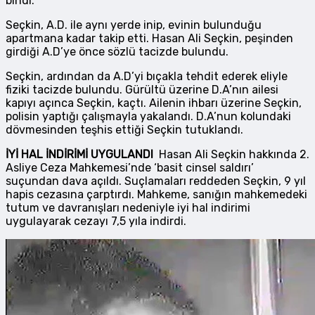
bindi.
Seçkin, A.D. ile aynı yerde inip, evinin bulunduğu
apartmana kadar takip etti. Hasan Ali Seçkin, peşinden
girdiği A.D’ye önce sözlü tacizde bulundu.
Seçkin, ardından da A.D’yi bıçakla tehdit ederek eliyle
fiziki tacizde bulundu. Gürültü üzerine D.A’nın ailesi
kapıyı açınca Seçkin, kaçtı. Ailenin ihbarı üzerine Seçkin,
polisin yaptığı çalışmayla yakalandı. D.A’nun kolundaki
dövmesinden teşhis ettiği Seçkin tutuklandı.
İYİ HAL İNDİRİMİ UYGULANDI
Hasan Ali Seçkin hakkında 2.
Asliye Ceza Mahkemesi’nde ‘basit cinsel saldırı’
suçundan dava açıldı. Suçlamaları reddeden Seçkin, 9 yıl
hapis cezasına çarptırdı. Mahkeme, sanığın mahkemedeki
tutum ve davranışları nedeniyle iyi hal indirimi
uygulayarak cezayı 7,5 yıla indirdi.