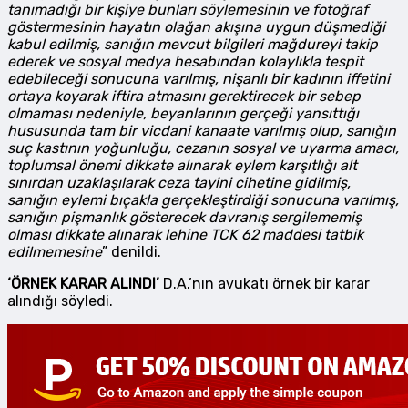
tanımadığı bir kişiye bunları söylemesinin ve fotoğraf
göstermesinin hayatın olağan akışına uygun düşmediği
kabul edilmiş, sanığın mevcut bilgileri mağdureyi takip
ederek ve sosyal medya hesabından kolaylıkla tespit
edebileceği sonucuna varılmış, nişanlı bir kadının iffetini
ortaya koyarak iftira atmasını gerektirecek bir sebep
olmaması nedeniyle, beyanlarının gerçeği yansıttığı
hususunda tam bir vicdani kanaate varılmış olup, sanığın
suç kastının yoğunluğu, cezanın sosyal ve uyarma amacı,
toplumsal önemi dikkate alınarak eylem karşıtlığı alt
sınırdan uzaklaşılarak ceza tayini cihetine gidilmiş,
sanığın eylemi bıçakla gerçekleştirdiği sonucuna varılmış,
sanığın pişmanlık gösterecek davranış sergilememiş
olması dikkate alınarak lehine TCK 62 maddesi tatbik
edilmemesine
” denildi.
‘ÖRNEK KARAR ALINDI’
D.A.’nın avukatı örnek bir karar
alındığı söyledi.