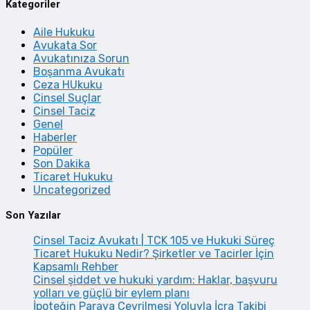
Kategoriler
Aile Hukuku
Avukata Sor
Avukatınıza Sorun
Boşanma Avukatı
Ceza HUkuku
Cinsel Suçlar
Cinsel Taciz
Genel
Haberler
Popüler
Son Dakika
Ticaret Hukuku
Uncategorized
Son Yazılar
Cinsel Taciz Avukatı | TCK 105 ve Hukuki Süreç
Ticaret Hukuku Nedir? Şirketler ve Tacirler İçin
Kapsamlı Rehber
Cinsel şiddet ve hukuki yardım: Haklar, başvuru
yolları ve güçlü bir eylem planı
İpoteğin Paraya Çevrilmesi Yoluyla İcra Takibi