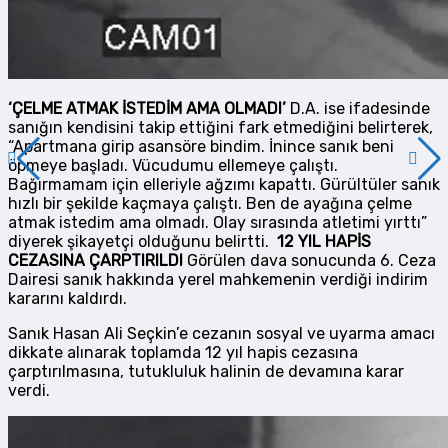
‘ÇELME ATMAK İSTEDİM AMA OLMADI’
D.A. ise ifadesinde
sanığın kendisini takip ettiğini fark etmediğini belirterek,
“Apartmana girip asansöre bindim. İnince sanık beni
öpmeye başladı. Vücudumu ellemeye çalıştı.
Bağırmamam için elleriyle ağzımı kapattı. Gürültüler sanık
hızlı bir şekilde kaçmaya çalıştı. Ben de ayağına çelme
atmak istedim ama olmadı. Olay sırasında atletimi yırttı”
diyerek şikayetçi olduğunu belirtti.
12 YIL HAPİS
CEZASINA ÇARPTIRILDI
Görülen dava sonucunda 6. Ceza
Dairesi sanık hakkında yerel mahkemenin verdiği indirim
kararını kaldırdı.
Sanık Hasan Ali Seçkin’e cezanın sosyal ve uyarma amacı
dikkate alınarak toplamda 12 yıl hapis cezasına
çarptırılmasına, tutukluluk halinin de devamına karar
verdi.