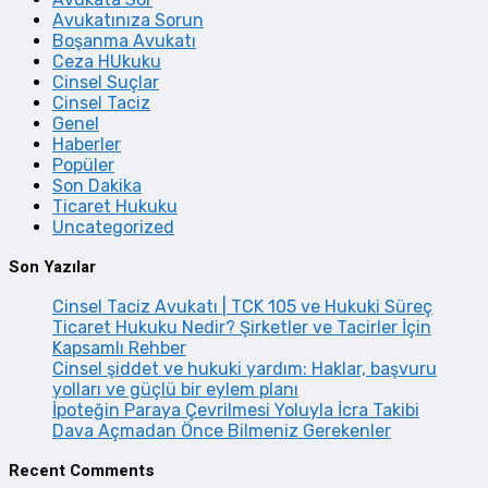
Avukatınıza Sorun
Boşanma Avukatı
Ceza HUkuku
Cinsel Suçlar
Cinsel Taciz
Genel
Haberler
Popüler
Son Dakika
Ticaret Hukuku
Uncategorized
Son Yazılar
Cinsel Taciz Avukatı | TCK 105 ve Hukuki Süreç
Ticaret Hukuku Nedir? Şirketler ve Tacirler İçin
Kapsamlı Rehber
Cinsel şiddet ve hukuki yardım: Haklar, başvuru
yolları ve güçlü bir eylem planı
İpoteğin Paraya Çevrilmesi Yoluyla İcra Takibi
Dava Açmadan Önce Bilmeniz Gerekenler
Recent Comments