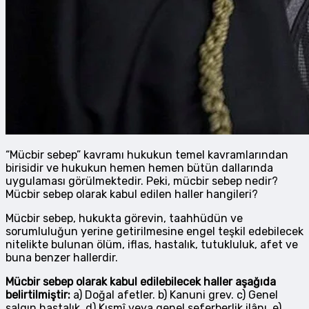
“Mücbir sebep” kavramı hukukun temel kavramlarından
birisidir ve hukukun hemen hemen bütün dallarında
uygulaması görülmektedir. Peki, mücbir sebep nedir?
Mücbir sebep olarak kabul edilen haller hangileri?
Mücbir sebep, hukukta görevin, taahhüdün ve
sorumluluğun yerine getirilmesine engel teşkil edebilecek
nitelikte bulunan ölüm, iflas, hastalık, tutukluluk, afet ve
buna benzer hallerdir.
Mücbir sebep olarak kabul edilebilecek haller aşağıda
belirtilmiştir:
a) Doğal afetler. b) Kanuni grev. c) Genel
salgın hastalık. d) Kısmî veya genel seferberlik ilânı. e)