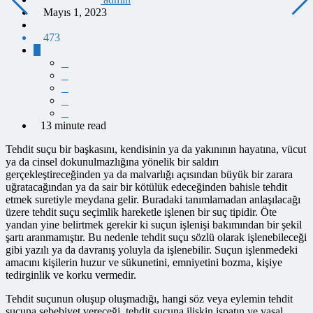
Mayıs 1, 2023
473
13 minute read
Tehdit suçu bir başkasını, kendisinin ya da yakınının hayatına, vücut
ya da cinsel dokunulmazlığına yönelik bir saldırı
gerçekleştireceğinden ya da malvarlığı açısından büyük bir zarara
uğratacağından ya da sair bir kötülük edeceğinden bahisle tehdit
etmek suretiyle meydana gelir. Buradaki tanımlamadan anlaşılacağı
üzere tehdit suçu seçimlik hareketle işlenen bir suç tipidir. Öte
yandan yine belirtmek gerekir ki suçun işlenişi bakımından bir şekil
şartı aranmamıştır. Bu nedenle tehdit suçu sözlü olarak işlenebileceği
gibi yazılı ya da davranış yoluyla da işlenebilir. Suçun işlenmedeki
amacını kişilerin huzur ve sükunetini, emniyetini bozma, kişiye
tedirginlik ve korku vermedir.
Tehdit suçunun oluşup oluşmadığı, hangi söz veya eylemin tehdit
suçuna sebebiyet vereceği, tehdit suçuna ilişkin ispatın ve yasal