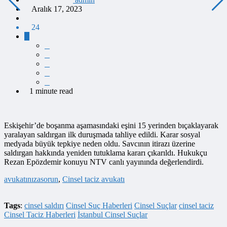
Aralık 17, 2023
24
1 minute read
Eskişehir’de boşanma aşamasındaki eşini 15 yerinden bıçaklayarak
yaralayan saldırgan ilk duruşmada tahliye edildi. Karar sosyal
medyada büyük tepkiye neden oldu. Savcının itirazı üzerine
saldırgan hakkında yeniden tutuklama kararı çıkarıldı. Hukukçu
Rezan Epözdemir konuyu NTV canlı yayınında değerlendirdi.
avukatınızasorun
,
Cinsel taciz avukatı
Tags
:
cinsel saldırı
Cinsel Suç Haberleri
Cinsel Suçlar
cinsel taciz
Cinsel Taciz Haberleri
İstanbul Cinsel Suçlar